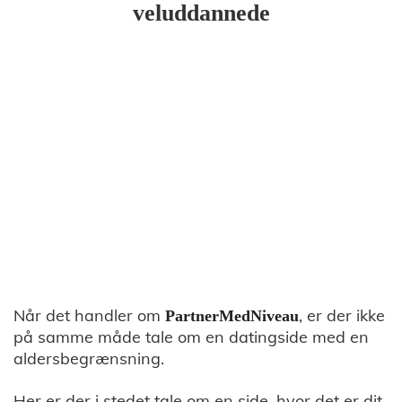
veluddannede
Når det handler om
, er der ikke
PartnerMedNiveau
på samme måde tale om en datingside med en
aldersbegrænsning.
Her er der i stedet tale om en side, hvor det er dit