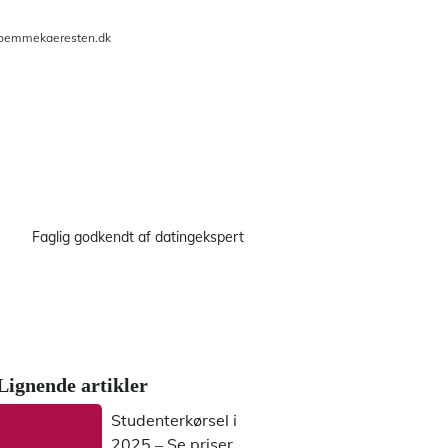
oemmekaeresten.dk
Faglig godkendt af datingekspert
Lignende artikler
Studenterkørsel i
2025 – Se priser,