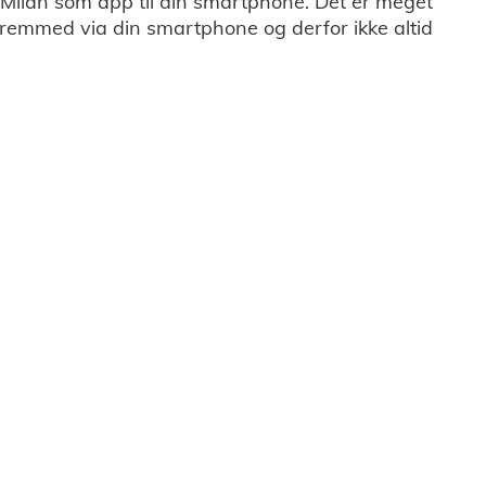
a Milan som app til din smartphone. Det er meget
fremmed via din smartphone og derfor ikke altid