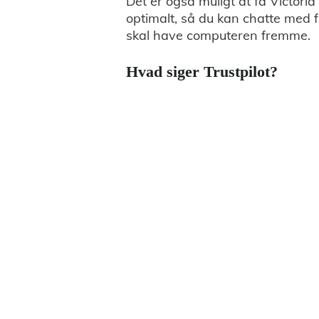
Det er også muligt at få Victori
optimalt, så du kan chatte med 
skal have computeren fremme.
Hvad siger Trustpilot?