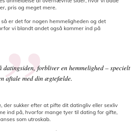
es anmeldelse af overnævnte sider, hvor vi både
er, pris og meget mere.
, så er det for nogen hemmeligheden og det
orfor vi blandt andet også kommer ind på
på datingsiden, forbliver en hemmelighed – specielt
en aftale med din ægtefælde.
 der sukker efter at pifte dit datingliv eller sexliv
mme ind på, hvorfor mange tyer til dating for gifte,
il anses som utroskab.