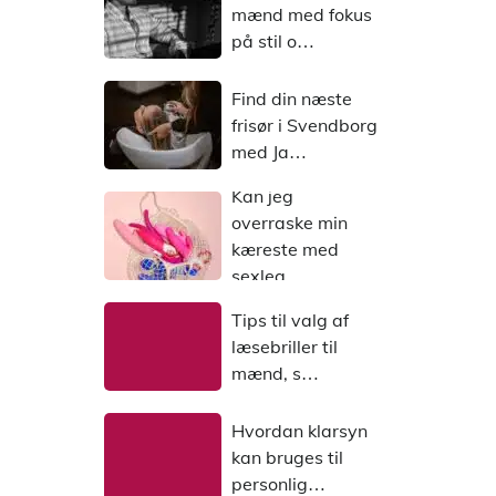
mænd med fokus
på stil o…
Find din næste
frisør i Svendborg
med Ja…
Kan jeg
overraske min
kæreste med
sexleg…
Tips til valg af
læsebriller til
mænd, s…
Hvordan klarsyn
kan bruges til
personlig…