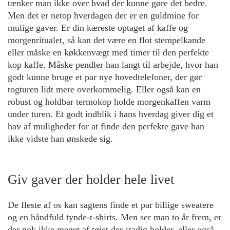
tænker man ikke over hvad der kunne gøre det bedre.
Men det er netop hverdagen der er en guldmine for
mulige gaver. Er din kæreste optaget af kaffe og
morgenritualet, så kan det være en flot stempelkande
eller måske en køkkenvægt med timer til den perfekte
kop kaffe. Måske pendler han langt til arbejde, hvor han
godt kunne bruge et par nye hovedtelefoner, der gør
togturen lidt mere overkommelig. Eller også kan en
robust og holdbar termokop holde morgenkaffen varm
under turen. Et godt indblik i hans hverdag giver dig et
hav af muligheder for at finde den perfekte gave han
ikke vidste han ønskede sig.
Giv gaver der holder hele livet
De fleste af os kan sagtens finde et par billige sweatere
og en håndfuld tynde-t-shirts. Men ser man to år frem, er
der nok ikke meget af tøjet der stadig holder, eller også