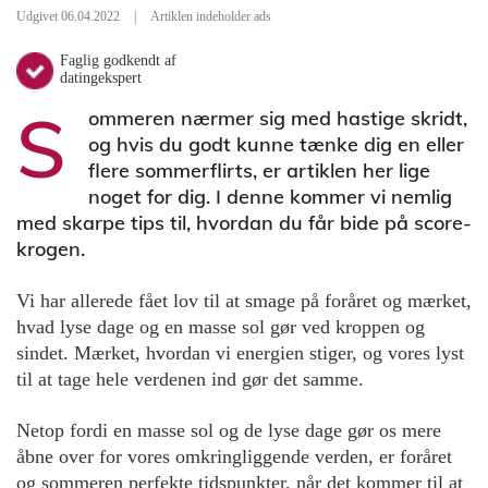
Udgivet 06.04.2022
|
Artiklen indeholder ads
Faglig godkendt af
datingekspert
S
ommeren nærmer sig med hastige skridt,
og hvis du godt kunne tænke dig en eller
flere sommerflirts, er artiklen her lige
noget for dig. I denne kommer vi nemlig
med skarpe tips til, hvordan du får bide på score-
krogen.
Vi har allerede fået lov til at smage på foråret og mærket,
hvad lyse dage og en masse sol gør ved kroppen og
sindet. Mærket, hvordan vi energien stiger, og vores lyst
til at tage hele verdenen ind gør det samme.
Netop fordi en masse sol og de lyse dage gør os mere
åbne over for vores omkringliggende verden, er foråret
og sommeren perfekte tidspunkter, når det kommer til at