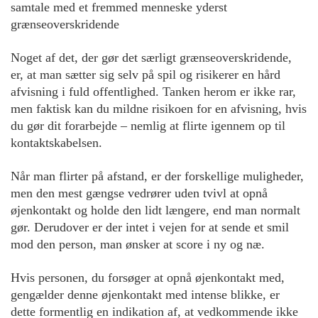
samtale med et fremmed menneske yderst
grænseoverskridende
Noget af det, der gør det særligt grænseoverskridende,
er, at man sætter sig selv på spil og risikerer en hård
afvisning i fuld offentlighed. Tanken herom er ikke rar,
men faktisk kan du mildne risikoen for en afvisning, hvis
du gør dit forarbejde – nemlig at flirte igennem op til
kontaktskabelsen.
Når man flirter på afstand, er der forskellige muligheder,
men den mest gængse vedrører uden tvivl at opnå
øjenkontakt og holde den lidt længere, end man normalt
gør. Derudover er der intet i vejen for at sende et smil
mod den person, man ønsker at score i ny og næ.
Hvis personen, du forsøger at opnå øjenkontakt med,
gengælder denne øjenkontakt med intense blikke, er
dette formentlig en indikation af, at vedkommende ikke