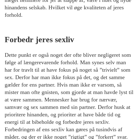
meget nemmere for jer at slappe af, være i nuet og nyde
hinandens selskab. Hvilket vil øge kvaliteten af jeres
forhold.
Forbedr jeres sexliv
Dette punkt er også noget der ofte bliver negligeret som
følge af længerevarende forhold. Man synes selv man
har for travlt til at have fokus på noget så ”trivielt” som
sex. Derfor har man ikke fokus på det, og det samme
gælder for ens partner. Hvis man ikke er varsom, så
mister man ofte gnisten, som gjorde at man havde lyst til
at være sammen. Mennesker har brug for nærvær,
samvær og sex sammen med sin partner. Derfor husk at
prioritere hinanden, og prioriter at have både tid og
energi til at bibeholde og forbedre jeres sexliv.
Forbedringen af ens sexliv kan gøres på tusindvis af
måder, og der er ikke noget ”rigtigt” og ”forkert” svar.