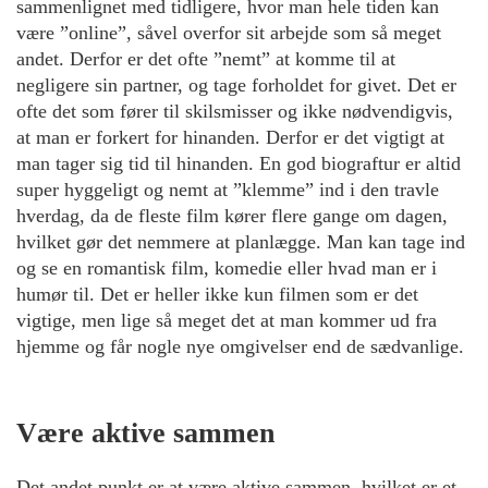
sammenlignet med tidligere, hvor man hele tiden kan
være ”online”, såvel overfor sit arbejde som så meget
andet. Derfor er det ofte ”nemt” at komme til at
negligere sin partner, og tage forholdet for givet. Det er
ofte det som fører til skilsmisser og ikke nødvendigvis,
at man er forkert for hinanden. Derfor er det vigtigt at
man tager sig tid til hinanden. En god biograftur er altid
super hyggeligt og nemt at ”klemme” ind i den travle
hverdag, da de fleste film kører flere gange om dagen,
hvilket gør det nemmere at planlægge. Man kan tage ind
og se en romantisk film, komedie eller hvad man er i
humør til. Det er heller ikke kun filmen som er det
vigtige, men lige så meget det at man kommer ud fra
hjemme og får nogle nye omgivelser end de sædvanlige.
Være aktive sammen
Det andet punkt er at være aktive sammen, hvilket er et